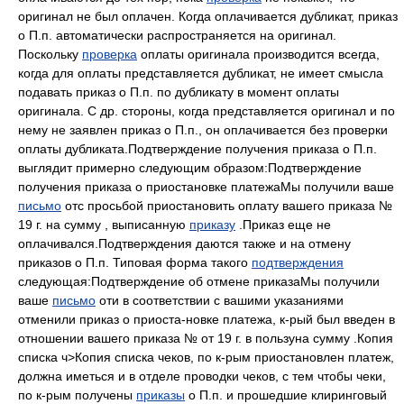
оригинал не был оплачен. Когда оплачивается дубликат, приказ
о П.п. автоматически распространяется на оригинал.
Поскольку
проверка
оплаты оригинала производится всегда,
когда для оплаты представляется дубликат, не имеет смысла
подавать приказ о П.п. по дубликату в момент оплаты
оригинала. С др. стороны, когда представляется оригинал и по
нему не заявлен приказ о П.п., он оплачивается без проверки
оплаты дубликата.Подтверждение получения приказа о П.п.
выглядит примерно следующим образом:Подтверждение
получения приказа о приостановке платежаМы получили ваше
письмо
отс просьбой приостановить оплату вашего приказа №
19 г. на сумму , выписанную
приказу
.Приказ еще не
оплачивался.Подтверждения даются также и на отмену
приказов о П.п. Типовая форма такого
подтверждения
следующая:Подтверждение об отмене приказаМы получили
ваше
письмо
оти в соответствии с вашими указаниями
отменили приказ о приоста-новке платежа, к-рый был введен в
отношении вашего приказа № от 19 г. в пользуна сумму .Копия
списка ч>Копия списка чеков, по к-рым приостановлен платеж,
должна иметься и в отделе проводки чеков, с тем чтобы чеки,
по к-рым получены
приказы
о П.п. и прошедшие клиринговый