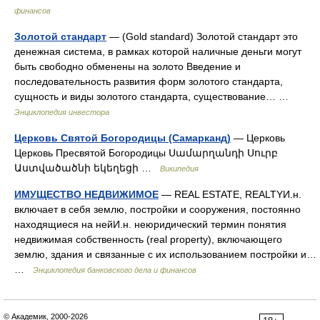
финансов
Золотой стандарт
— (Gold standard) Золотой стандарт это
денежная система, в рамках которой наличные деньги могут
быть свободно обменены на золото Введение и
последовательность развития форм золотого стандарта,
сущность и виды золотого стандарта, существование… …
Энциклопедия инвестора
Церковь Святой Богородицы (Самарканд)
— Церковь
Церковь Пресвятой Богородицы Սամարղանդի Սուրբ
Աստվածածնի եկեղեցի …
Википедия
ИМУЩЕСТВО НЕДВИЖИМОЕ
— REAL ESTATE, REALTYИ.н.
включает в себя землю, постройки и сооружения, постоянно
находящиеся на нейИ.н. неюридический термин понятия
недвижимая собственность (real property), включающего
землю, здания и связанные с их использованием постройки и…
…
Энциклопедия банковского дела и финансов
© Академик, 2000-2026