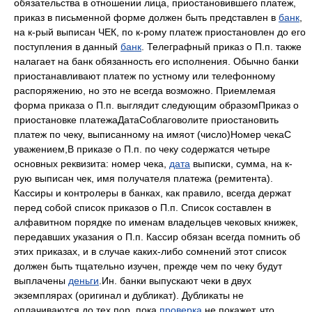
обязательства в отношении лица, приостановившего платеж,
приказ в письменной форме должен быть представлен в
банк
,
на к-рый выписан ЧЕК, по к-рому платеж приостановлен до его
поступления в данный
банк
. Телеграфный приказ о П.п. также
налагает на банк обязанность его исполнения. Обычно банки
приостанавливают платеж по устному или телефонному
распоряжению, но это не всегда возможно. Приемлемая
форма приказа о П.п. выглядит следующим образомПриказ о
приостановке платежаДатаСоблаговолите приостановить
платеж по чеку, выписанному на имяот (число)Номер чекаС
уважением,В приказе о П.п. по чеку содержатся четыре
основных реквизита: номер чека,
дата
выписки, сумма, на к-
рую выписан чек, имя получателя платежа (ремитента).
Кассиры и контролеры в банках, как правило, всегда держат
перед собой список приказов о П.п. Список составлен в
алфавитном порядке по именам владельцев чековых книжек,
передавших указания о П.п. Кассир обязан всегда помнить об
этих приказах, и в случае каких-либо сомнений этот список
должен быть тщательно изучен, прежде чем по чеку будут
выплачены
деньги
.Ин. банки выпускают чеки в двух
экземплярах (оригинал и дубликат). Дубликаты не
оплачиваются до тех пор, пока
проверка
не покажет, что